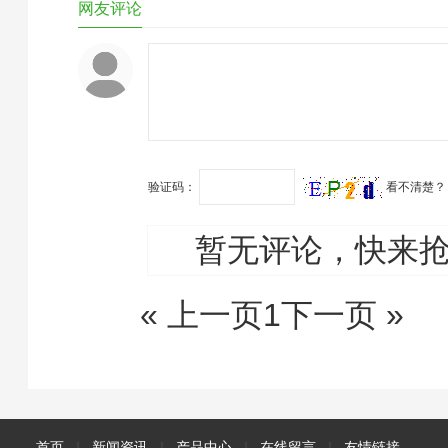
网友评论
象的生物洁净室…
施工队也不少。随随便便
的，你在网上搜索一下钢结
构厂房搭建想必，会找出来
不少的信息。但是，这些信
息你敢相信吗？谁知道他们
的工程质量如何…
验证码：
看不清楚？
暂无评论，快来
« 上一页
1
下一页 »
首页
|
新闻资讯
|
产品中心
|
在线留言
|
友情链接